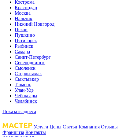
Кострома
Краснодар
Москва
Нальчик
Нижний Новгород
Псков
Пушкино
Пятигорск
Рыбинск
Самара
Санкт-Петербург
Северодвинск
Смоленск
Стерлитамак
Сыктывкар
Тюмень
Улан-Удэ
Чебоксары
Челябинск
Показать адреса
Услуги
Цены
Статьи
Компания
Отзывы
Франшиза
Контакты