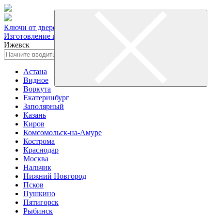
Ключи от дверей и автомобилей
Изготовление и выезд
Ижевск
Астана
Видное
Воркута
Екатеринбург
Заполярный
Казань
Киров
Комсомольск-на-Амуре
Кострома
Краснодар
Москва
Нальчик
Нижний Новгород
Псков
Пушкино
Пятигорск
Рыбинск